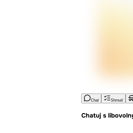
Chat
Shrnutí
Chatuj s libovol