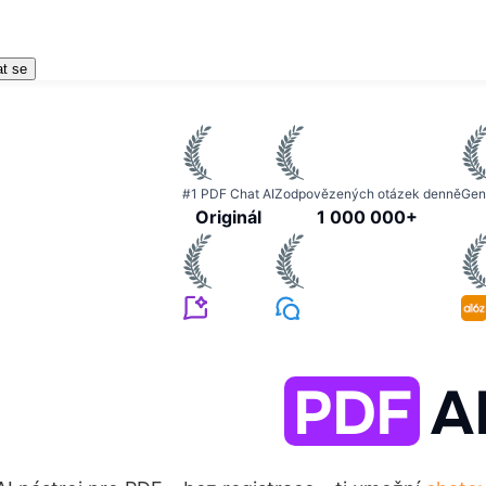
at se
#1 PDF Chat AI
Zodpovězených otázek denně
Gen
Originál
1 000 000+
PDF
A