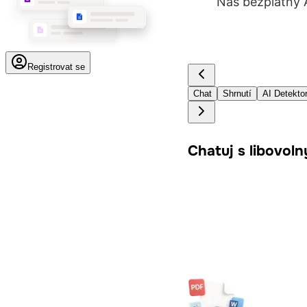
Náš bezplatný A
Registrovat se
Chat
Shrnutí
AI Detekto
Chatuj s libovol