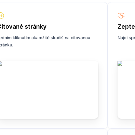
Citované stránky
Zeptej
edním kliknutím okamžitě skočíš na citovanou
Najdi sp
tránku.