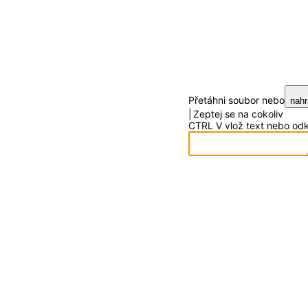
Přetáhni soubor nebo
nahr
Zeptej se na cokoliv
CTRL
V
vlož text nebo od