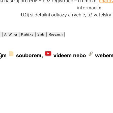
I nástroj pro PDF – bez registrace – ti umožní
chatov
informacím.
Užij si detailní odkazy a rychlé, uživatelsky
r
AI Writer
Kartičky
Slidy
Research
ným
souborem,
videem nebo
webe