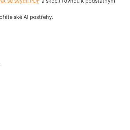
at se svými PDF
a skočit rovnou k podstatným
 přátelské AI postřehy.
m