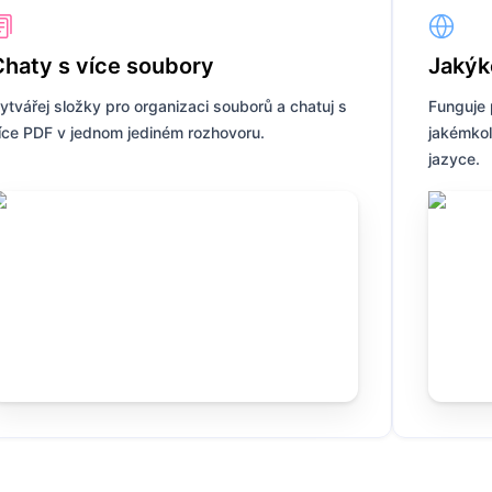
Chaty s více soubory
Jakýko
ytvářej složky pro organizaci souborů a chatuj s
Funguje 
íce PDF v jednom jediném rozhovoru.
jakémkol
jazyce.