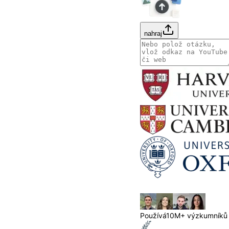
nahraj
Používá
10M+ výzkumníků