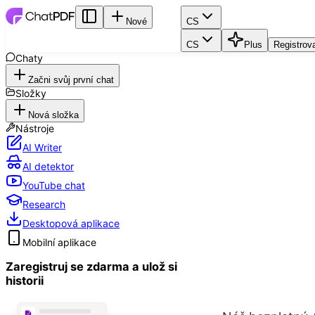
Nové
CS
CS
Plus
Registrov
Chaty
Začni svůj první chat
Složky
Nová složka
Nástroje
AI Writer
AI detektor
YouTube chat
Research
Desktopová aplikace
Mobilní aplikace
Zaregistruj se zdarma a ulož si
historii