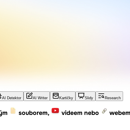
AI Detektor
AI Writer
Kartičky
Slidy
Research
ným
souborem,
videem nebo
webe