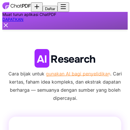
Daftar
Muat turun aplikasi ChatPDF
DAPATKAN
AI
Research
Cara bijak untuk
gunakan AI bagi penyelidikan
. Cari
kertas, faham idea kompleks,
dan ekstrak dapatan
berharga — semuanya dengan sumber yang boleh
dipercayai.