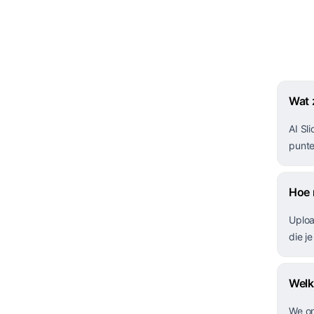
Wat z
AI Sl
punte
Hoe 
Uploa
die j
Welk
We on