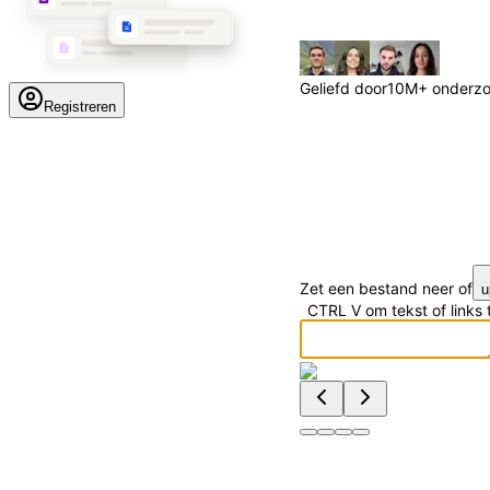
Geliefd door
10M+ onderzo
Registreren
Zet een bestand neer of
u
|
CTRL
V
om tekst of links 