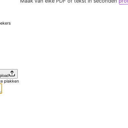
Maak van elke PDF of tekst in seconden
pro
ekers
pload
te plakken