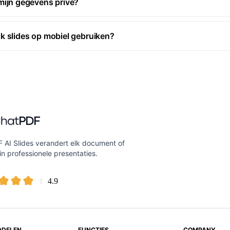
 mijn gegevens privé?
ik slides op mobiel gebruiken?
 AI Slides verandert elk document of
n professionele presentaties.
4.9
DDELEN
FUNCTIES
COMPANY