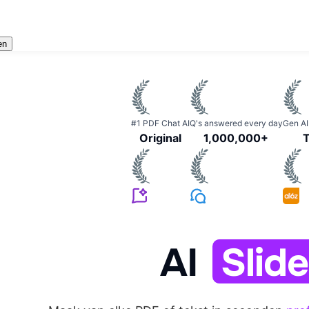
en
#1 PDF Chat AI
Q's answered every day
Gen AI
Original
1,000,000+
AI
Slid