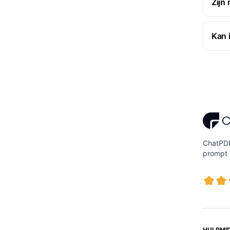
Zijn
Kan 
ChatPDF
prompt i
HULPMI