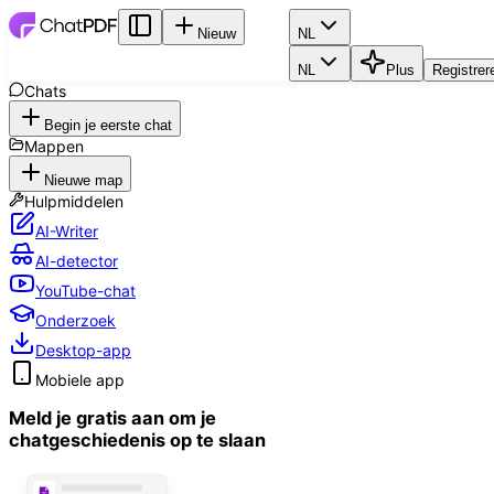
Nieuw
NL
NL
Plus
Registrer
Chats
Begin je eerste chat
Mappen
Nieuwe map
Hulpmiddelen
AI-Writer
AI-detector
YouTube-chat
Onderzoek
Desktop-app
Mobiele app
Meld je gratis aan om je
chatgeschiedenis op te slaan