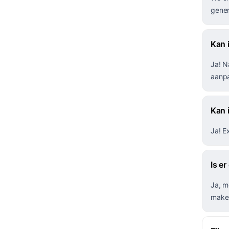
gener
Kan 
Ja! N
aanpa
Kan 
Ja! E
Is er
Ja, m
make