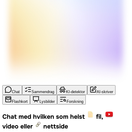
Chat
Sammendrag
KI-detektor
AI-skriver
Flashkort
Lysbilder
Forskning
Chat med hvilken som helst
fil,
video eller
nettside