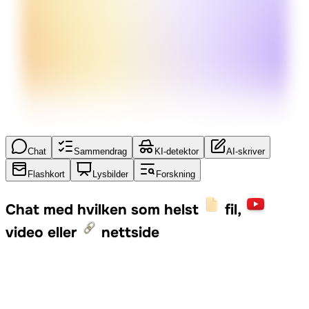
Chat
Sammendrag
KI-detektor
AI-skriver
Flashkort
Lysbilder
Forskning
Chat med hvilken som helst
fil,
video eller
nettside