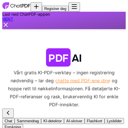
Registrer deg
Last ned ChatPDF-appen
HENT
PDF
AI
Vårt gratis KI-PDF-verktøy – ingen registrering
nødvendig – lar deg
chatte med PDF-ene dine
og
hoppe rett til nøkkelinformasjonen.
Få detaljerte KI-
PDF-referanser og rask, brukervennlig KI for enkle
PDF-innsikter.
Chat
Sammendrag
KI-detektor
AI-skriver
Flashkort
Lysbilder
Forskning