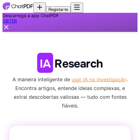
Registar-te
Descarrega a app ChatPDF
OBTER
IA
Research
A maneira inteligente de
usar IA na investigação
.
Encontra artigos, entende ideias complexas,
e
extrai descobertas valiosas — tudo com fontes
fiáveis.