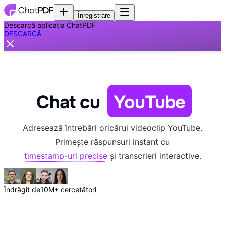
Înregistrare
Descarcă aplicația ChatPDF
DESCARCĂ
Chat cu
YouTube
Adresează întrebări oricărui videoclip YouTube.
Primește răspunsuri instant cu
timestamp-uri precise
și transcrieri interactive.
Îndrăgit de
10M+ cercetători