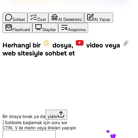
Sohbet
Özet
AI Dedektörü
AI Yazarı
Flashcard
Slaytlar
Araştırma
Herhangi bir
dosya,
video veya
web sitesiyle sohbet et
Bir dosya bırak ya da
yükle
|
Sohbete başlamak için soru sor
CTRL
V
ile metin veya linkleri yapıştır