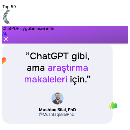
Top 50
ChatPDF uygulamasını indir
AL
”
ChatGPT gibi,
ama
araştırma
makaleleri
için.
”
Mushtaq Bilal, PhD
@MushtaqBilalPhD