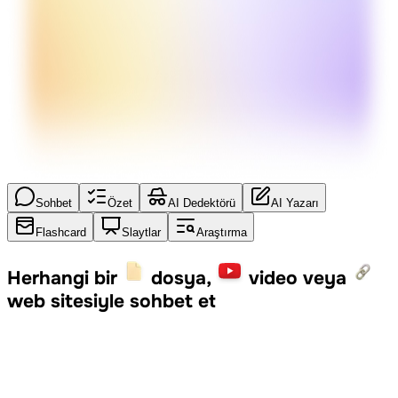
Sohbet
Özet
AI Dedektörü
AI Yazarı
Flashcard
Slaytlar
Araştırma
Herhangi bir
dosya,
video veya
web sitesiyle sohbet et