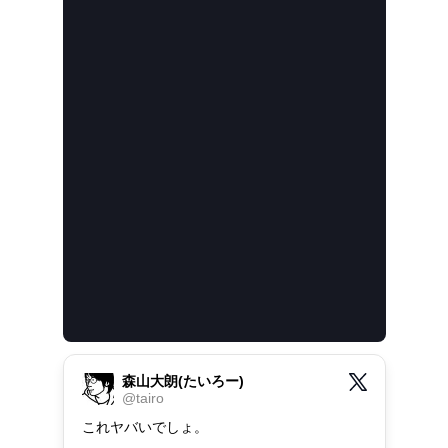
森山大朗(たいろー)
@
tairo
これヤバいでしょ。
