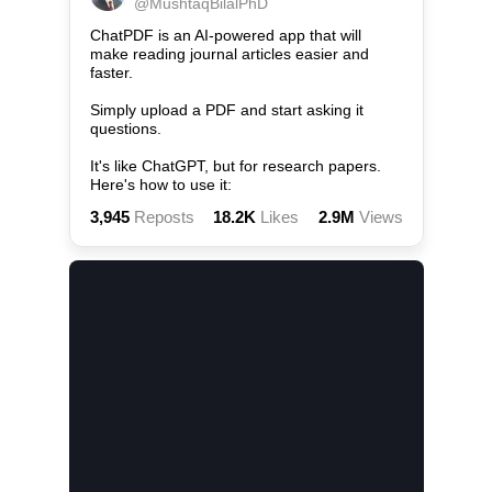
@
MushtaqBilalPhD
ChatPDF is an AI-powered app that will 
make reading journal articles easier and 
faster.

Simply upload a PDF and start asking it 
questions.

It's like ChatGPT, but for research papers. 
Here's how to use it:
3,945
Reposts
18.2K
Likes
2.9M
Views