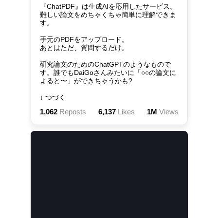
『ChatPDF』は生成AIを応用したサービス。

難しい論文をめちゃくちゃ簡単に理解できま
す。

手元のPDFをアップロード。

あとはただ、質問するだけ。

研究論文のためのChatGPTのようなもので
す。誰でもDaiGoさんみたいに「○○の論文に
よると〜」ができちゃうかも?

↓ つづく
1,062
Reposts
6,137
Likes
1M
Views