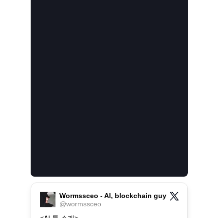
Wormssceo - AI, blockchain guy
@
wormssceo