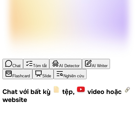
Chat
Tóm tắt
AI Detector
AI Writer
Flashcard
Slide
Nghiên cứu
Chat với bất kỳ
tệp,
video hoặc
website