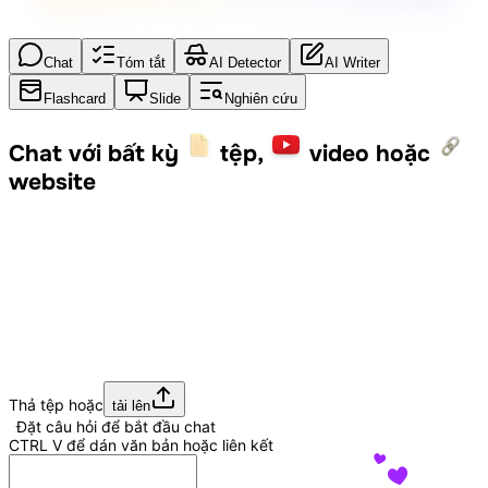
Chat
Tóm tắt
AI Detector
AI Writer
Flashcard
Slide
Nghiên cứu
Chat với bất kỳ
tệp,
video hoặc
website
Thả tệp hoặc
tải lên
Đặt câu hỏi để bắt đầu chat
CTRL
V
để dán văn bản hoặc liên kết