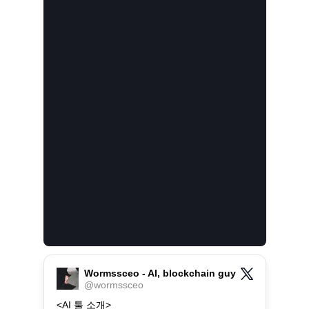
Wormssceo - AI, blockchain guy
@
wormssceo
<AI 툴 소개>
