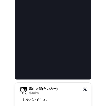
森山大朗(たいろー)
@
tairo
これヤバいでしょ。
