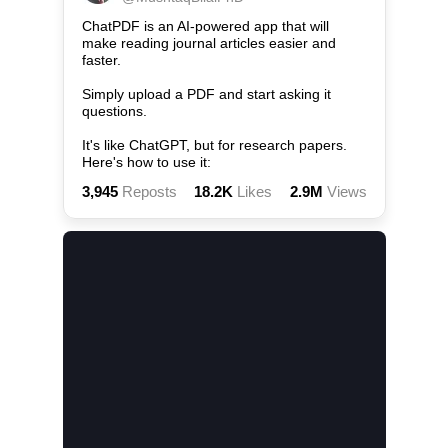
ChatPDF is an AI-powered app that will 
make reading journal articles easier and 
faster.

Simply upload a PDF and start asking it 
questions.

It's like ChatGPT, but for research papers. 
Here's how to use it:
3,945
Reposts
18.2K
Likes
2.9M
Views