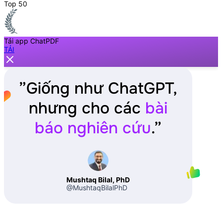
Top 50
Tải app ChatPDF
TẢI
”
Giống như ChatGPT,
nhưng cho các
bài
báo nghiên cứu
.
”
Mushtaq Bilal, PhD
@MushtaqBilalPhD