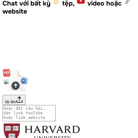
Chat với bất kỳ
tệp,
video hoặc
website
tải lên