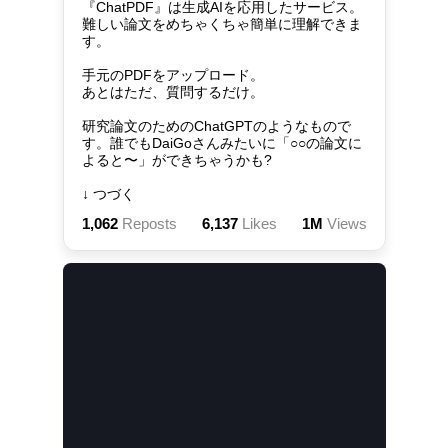
『ChatPDF』は生成AIを応用したサービス。

難しい論文をめちゃくちゃ簡単に理解できま
す。

手元のPDFをアップロード。

あとはただ、質問するだけ。

研究論文のためのChatGPTのようなもので
す。誰でもDaiGoさんみたいに「○○の論文に
よると〜」ができちゃうかも?

↓ つづく
1,062
Reposts
6,137
Likes
1M
Views