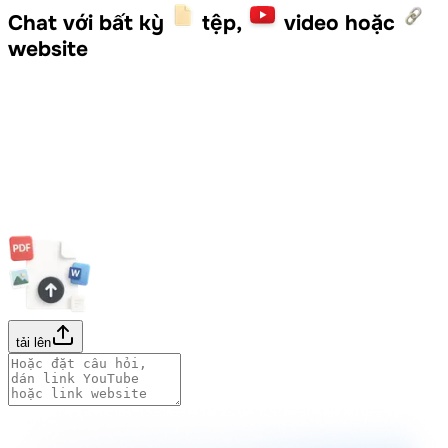
Chat với bất kỳ
tệp,
video hoặc
website
tải lên