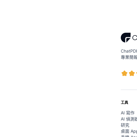
ChatP
專業簡
工具
AI 寫作
AI 偵測
研究
桌面 Ap