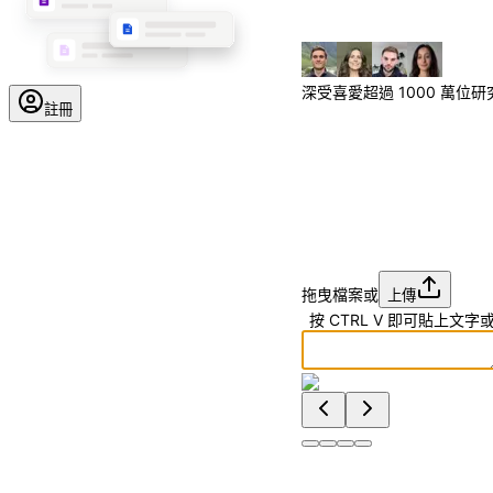
深受喜愛
超過 1000 萬位
註冊
拖曳檔案或
上傳
|
按
CTRL
V
即可貼上文字