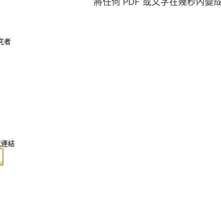
將任何 PDF 或文字在幾秒內變
研究者
或連結