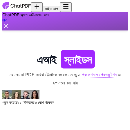
সাইন আপ
ChatPDF অ্যাপ ডাউনলোড করো
নাও
এআই
স্লাইডস
যে কোনো PDF অথবা টেক্সটকে কয়েক সেকেন্ডে
প্রফেশনাল প্রেজেন্টেশন
এ
রূপান্তর করা যায়
পছন্দ করেছে
১০ মিলিয়নেরও বেশি গবেষক