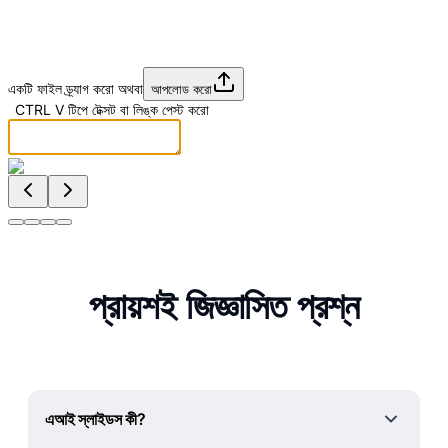
একটি ফাইল ড্র্যাগ করো অথবা
আপলোড করো
|
CTRL
V
টিপে টেক্সট বা লিঙ্ক পেস্ট করো
প্রায়শই জিজ্ঞাসিত প্রশ্ন
এআই স্লাইডস কী?