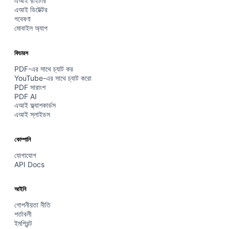
এআই রাইটার
এআই ডিটেক্টর
গবেষণা
মোবাইল অ্যাপ
ফিচারস
PDF-এর সাথে চ্যাট কর
YouTube-এর সাথে চ্যাট করো
PDF সারাংশ
PDF AI
এআই ফ্ল্যাশকার্ডস
এআই স্লাইডস
কোম্পানি
যোগাযোগ
API Docs
আইনি
গোপনীয়তা নীতি
শর্তাবলী
ইমপ্রিন্ট