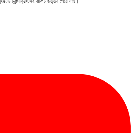
্যাক্টিভ ট্রান্সক্রিপ্টসহ ঝটপট উত্তর পেয়ে যাও।