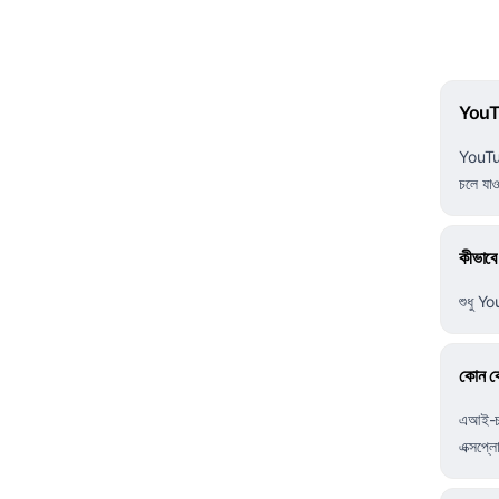
YouTu
YouTub
চলে যা
কীভাবে 
শুধু Yo
কোন ক
এআই-চাল
এক্সপ্