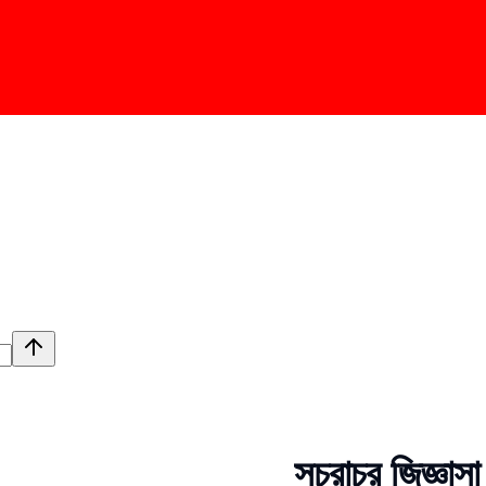
সচরাচর জিজ্ঞাসা