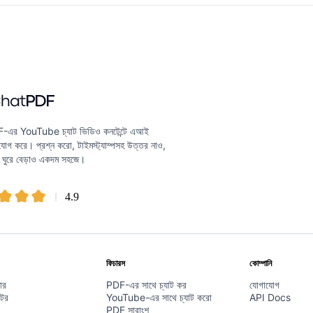
এর YouTube চ্যাট ভিডিও কনটেন্টে এআই
া যোগ করে। প্রশ্ন করো, টাইমস্ট্যাম্পসহ উত্তর নাও,
ঘুরে বেড়াও একদম সহজে।
4.9
ফিচারস
কোম্পানি
ার
PDF-এর সাথে চ্যাট কর
যোগাযোগ
্টর
YouTube-এর সাথে চ্যাট করো
API Docs
PDF সারাংশ