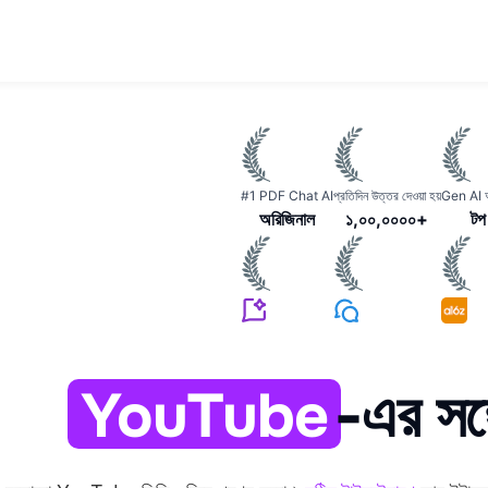
#1 PDF Chat AI
প্রতিদিন উত্তর দেওয়া হয়
Gen AI অ
অরিজিনাল
১,০০,০০০০+
টপ
YouTube
-এর সঙ্