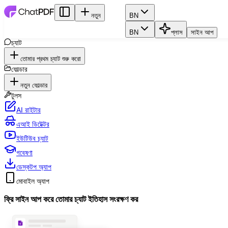
নতুন
BN
BN
প্লাস
সাইন আপ
চ্যাট
তোমার প্রথম চ্যাট শুরু করো
ফোল্ডার
নতুন ফোল্ডার
টুলস
AI রাইটার
এআই ডিটেক্টর
ইউটিউব চ্যাট
গবেষণা
ডেস্কটপ অ্যাপ
মোবাইল অ্যাপ
ফ্রি সাইন আপ করে তোমার চ্যাট ইতিহাস সংরক্ষণ কর