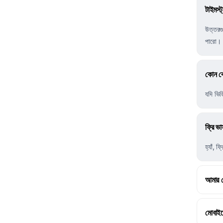
টাইমস্
উত্তরগু
পারো।
কোন কো
যদি ভি
ফ্রি ভ
হ্যাঁ,
আমার ড
মোবাইল