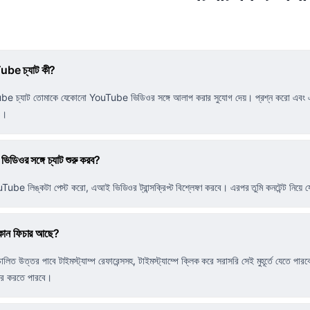
be চ্যাট কী?
e চ্যাট তোমাকে যেকোনো YouTube ভিডিওর সঙ্গে আলাপ করার সুযোগ দেয়। প্রশ্ন করো এবং একদম 
ও।
ভিডিওর সঙ্গে চ্যাট শুরু করব?
uTube লিঙ্কটা পেস্ট করো, এআই ভিডিওর ট্রান্সক্রিপ্ট বিশ্লেষণ করবে। এরপর তুমি কনটেন্ট নিয়ে
োন ফিচার আছে?
িত উত্তর পাবে টাইমস্ট্যাম্প রেফারেন্সসহ, টাইমস্ট্যাম্পে ক্লিক করে সরাসরি সেই মুহূর্তে যেতে পারবে, ই
লোর করতে পারবে।