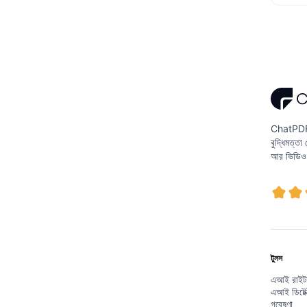
ChatPDF-
বুদ্ধিমত্ত
আর ভিডিও 
টুলস
এআই রাইট
এআই ডিটেক
গবেষণা