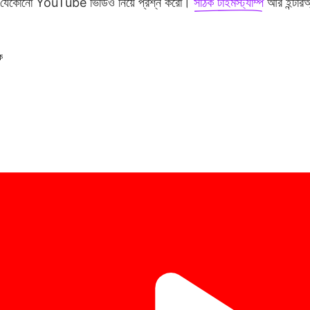
যেকোনো YouTube ভিডিও নিয়ে প্রশ্ন করো।
সঠিক টাইমস্ট্যাম্প
আর ইন্টার‌অ
ক