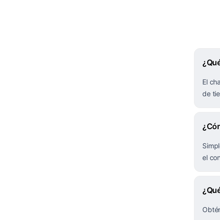
¿Qué
El ch
de ti
¿Cóm
Simpl
el co
¿Qué
Obtén