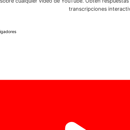
sobre cualquier video de YouTube. Obtén respuestas
transcripciones interacti
igadores