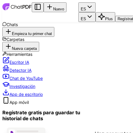
Nuevo
ES
ES
Plus
Regístra
Chats
Empieza tu primer chat
Carpetas
Nueva carpeta
Herramientas
Escritor IA
Detector IA
Chat de YouTube
Investigación
App de escritorio
App móvil
Regístrate gratis para guardar tu
historial de chats