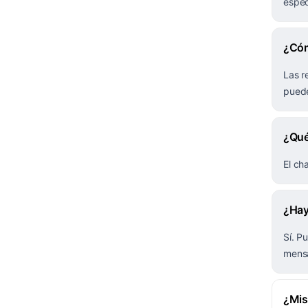
espec
¿Cóm
Las r
puede
¿Qué
El ch
¿Hay
Sí. P
mensa
¿Mis