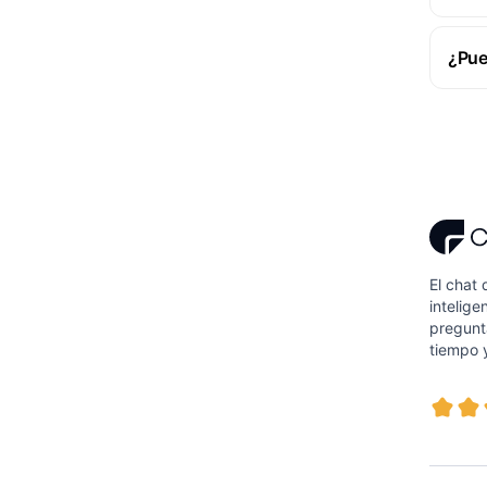
¿Pue
El chat
intelige
pregunt
tiempo y