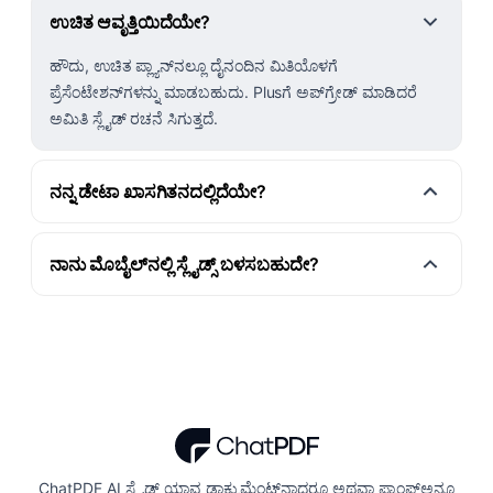
ಉಚಿತ ಆವೃತ್ತಿಯಿದೆಯೇ?
ಹೌದು, ಉಚಿತ ಪ್ಲ್ಯಾನ್‌ನಲ್ಲೂ ದೈನಂದಿನ ಮಿತಿಯೊಳಗೆ
ಪ್ರೆಸೆಂಟೇಶನ್‌ಗಳನ್ನು ಮಾಡಬಹುದು. Plus‌ಗೆ ಅಪ್‌ಗ್ರೇಡ್ ಮಾಡಿದರೆ
ಅಮಿತಿ ಸ್ಲೈಡ್ ರಚನೆ ಸಿಗುತ್ತದೆ.
ನನ್ನ ಡೇಟಾ ಖಾಸಗಿತನದಲ್ಲಿದೆಯೇ?
ನಾನು ಮೊಬೈಲ್‌ನಲ್ಲಿ ಸ್ಲೈಡ್ಸ್ ಬಳಸಬಹುದೇ?
ChatPDF AI ಸ್ಲೈಡ್ಸ್ ಯಾವ ಡಾಕ್ಯುಮೆಂಟ್‌ನ್ನಾದರೂ ಅಥವಾ ಪ್ರಾಂಪ್ಟ್‌ಅನ್ನೂ