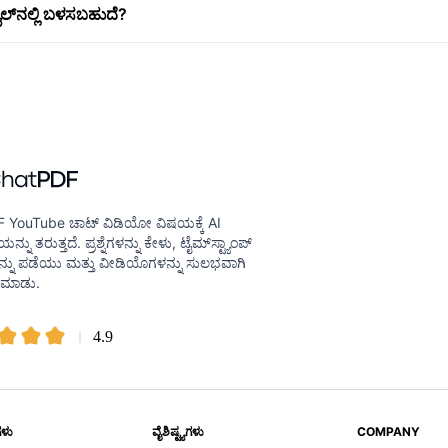
ಲ್‌ನಲ್ಲಿ ಬಳಸಬಹುದೆ?
 YouTube ಚಾಟ್ ವಿಡಿಯೋ ವಿಷಯಕ್ಕೆ AI
ೆಯನ್ನು ತರುತ್ತದೆ. ಪ್ರಶ್ನೆಗಳನ್ನು ಕೇಳು, ಟೈಮ್‌ಸ್ಟ್ಯಾಂಪ್‌
್ನು ಪಡೆಯು ಮತ್ತು ವೀಡಿಯೊಗಳನ್ನು ಸುಲಭವಾಗಿ
 ಮಾಡು.
4.9
ಳು
ವೈಶಿಷ್ಟ್ಯಗಳು
COMPANY