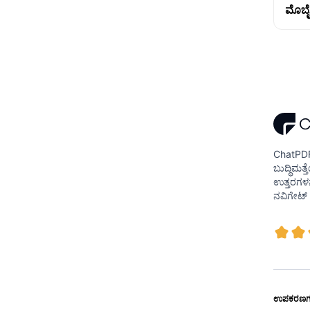
ಮೊಬೈ
ChatPDF
ಬುದ್ಧಿಮತ್ತ
ಉತ್ತರಗಳನ
ನವಿಗೇಟ್
ಉಪಕರಣಗ