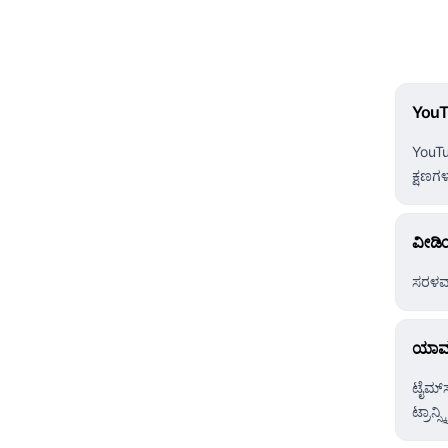
YouT
YouTu
ಕ್ಷಣಗಳ
ವೀಡಿ
ಸರಳವಾಗ
ಯಾವ ವ
ಟೈಮ್‌ಸ
ಟ್ರಾನ್ಸ