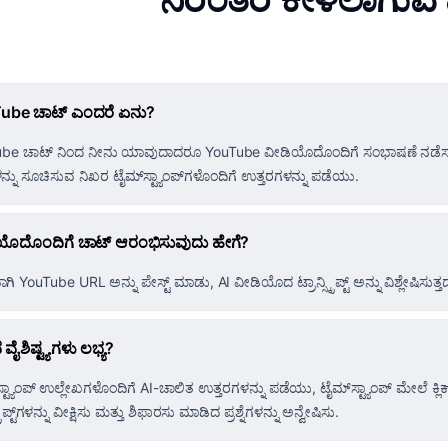
ube ಚಾಟ್ ಎಂದರೆ ಏನು?
be ಚಾಟ್ ನಿಂದ ನೀನು ಯಾವುದಾದರೂ YouTube ವೀಡಿಯೊದೊಂದಿಗೆ ಸಂಭಾಷಣೆ ನಡೆಸಬಹುದು
ನ್ನು ಸೂಚಿಸುವ ನಿಖರ ಟೈಮ್‌ಸ್ಟ್ಯಾಂಪ್‌ಗಳೊಂದಿಗೆ ಉತ್ತರಗಳನ್ನು ಪಡೆಯು.
ಯೊದೊಂದಿಗೆ ಚಾಟ್ ಆರಂಭಿಸುವುದು ಹೇಗೆ?
ಿ YouTube URL ಅನ್ನು ಪೇಸ್ಟ್ ಮಾಡು, AI ವೀಡಿಯೊದ ಟ್ರಾನ್ಸ್ಕ್ರಿಪ್ಟ್ ಅನ್ನು ವಿಶ್ಲೇಷಿಸುತ
ೈಶಿಷ್ಟ್ಯಗಳು ಲಭ್ಯ?
್ಟ್ಯಾಂಪ್ ಉಲ್ಲೇಖಗಳೊಂದಿಗೆ AI-ಚಾಲಿತ ಉತ್ತರಗಳನ್ನು ಪಡೆಯು, ಟೈಮ್‌ಸ್ಟ್ಯಾಂಪ್‌ ಮೇಲೆ ಕ್ಲಿಕ್ 
್ಕ್ರಿಪ್ಟ್‌ಗಳನ್ನು ವೀಕ್ಷಿಸು ಮತ್ತು ಶಿಫಾರಸು ಮಾಡಿದ ಪ್ರಶ್ನೆಗಳನ್ನು ಅನ್ವೇಷಿಸು.