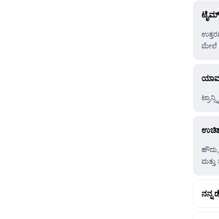
ಟೈಮ್‌
ಉತ್ತರಗ
ಮೇಲೆ 
ಯಾವ ಭ
ಟ್ರಾನ
ಉಚಿತ 
ಹೌದು,
ಮತ್ತು 
ನನ್ನ