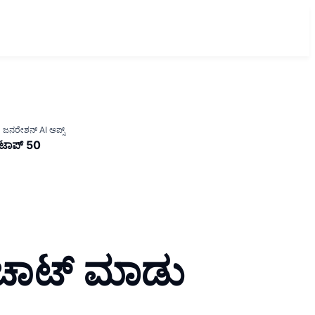
ಜನರೇಶನ್ AI ಅಪ್ಸ್
ಟಾಪ್ 50
 ಚಾಟ್ ಮಾಡು