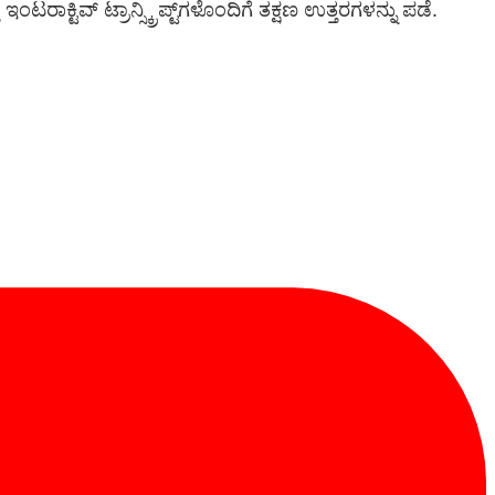
 ಇಂಟರಾಕ್ಟಿವ್ ಟ್ರಾನ್ಸ್ಕ್ರಿಪ್ಟ್‌ಗಳೊಂದಿಗೆ ತಕ್ಷಣ ಉತ್ತರಗಳನ್ನು ಪಡೆ.