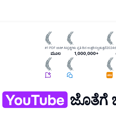
#1 PDF ಚಾಟ್ AI
ಪ್ರಶ್ಣಗಳು ಪ್ರತಿ ದಿನ ಉತ್ತರಿಸಲ್ಪಡುತ್ತವೆ
2024ರ 
ಮೂಲ
1,000,000+
YouTube
ಜೊತೆಗೆ