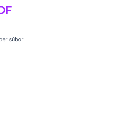
PDF
ber súbor.