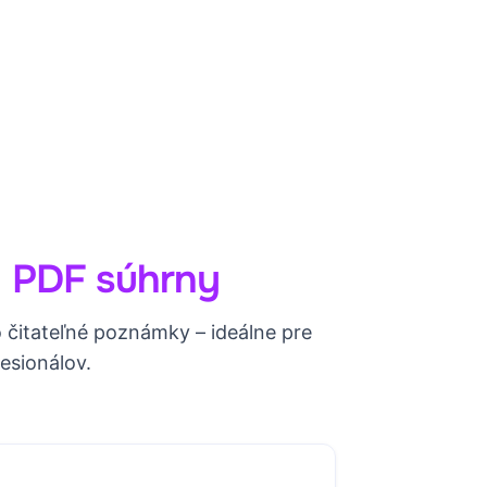
I
PDF súhrny
o čitateľné poznámky – ideálne pre
esionálov.