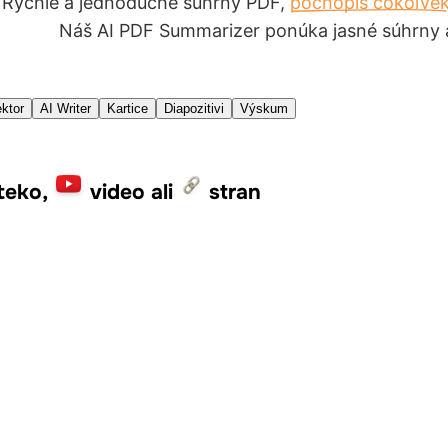
Rýchle a jednoduché súhrny PDF,
pochopíš čokoľve
Náš AI PDF Summarizer ponúka jasné súhrny 
ktor
AI Writer
Kartice
Diapozitivi
Výskum
teko,
video ali
stran