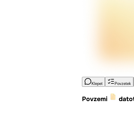
Klepet
Povzetek
Povzemi
dato