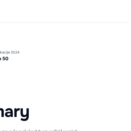
ikacije 2024
p 50
ary