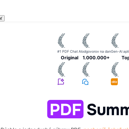
ať
#1 PDF Chat AI
odgovorov na dan
Gen-AI apl
Original
1.000.000+
To
PDF
Summ