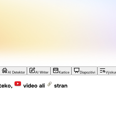
AI Detektor
AI Writer
Kartice
Diapozitivi
Výsku
teko,
video ali
stran