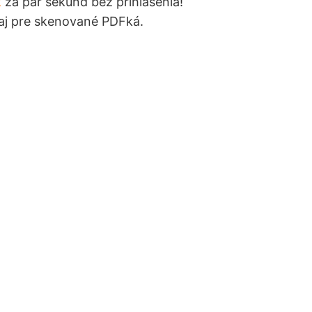
k
za pár sekúnd bez prihlásenia!
aj pre skenované PDFká.