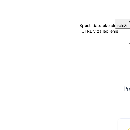
Spusti datoteko ali
naloži
|
CTRL
V
za lepljenje
Pr