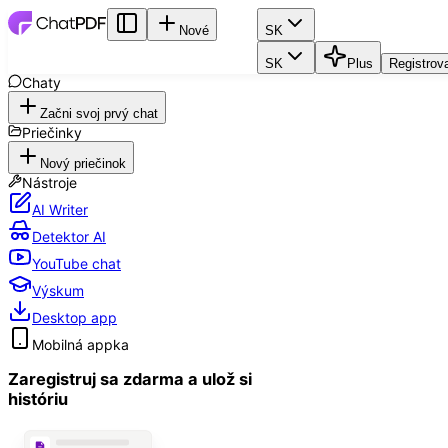
Nové
SK
SK
Plus
Registrov
Chaty
Začni svoj prvý chat
Priečinky
Nový priečinok
Nástroje
AI Writer
Detektor AI
YouTube chat
Výskum
Desktop app
Mobilná appka
Zaregistruj sa zdarma a ulož si
históriu