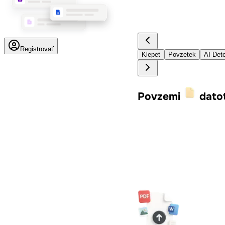
Registrovať
Klepet
Povzetek
AI Dete
Povzemi
dato