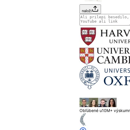
naloži
Obľúbené u
10M+ výskumn