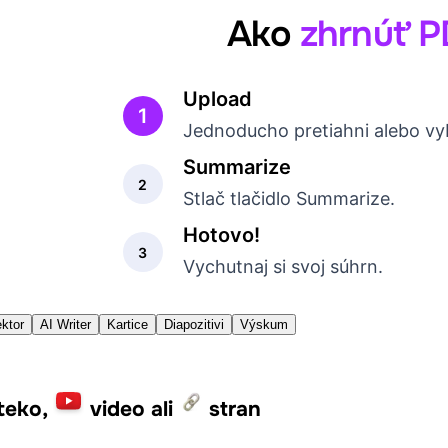
Ako
zhrnúť 
Upload
1
Jednoducho pretiahni alebo vy
Summarize
2
Stlač tlačidlo Summarize.
Hotovo!
3
Vychutnaj si svoj súhrn.
ktor
AI Writer
Kartice
Diapozitivi
Výskum
teko,
video ali
stran