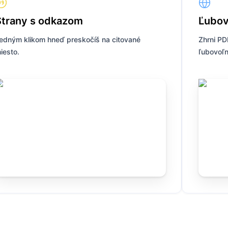
Strany s odkazom
Ľubov
edným klikom hneď preskočíš na citované
Zhrni PD
iesto.
ľubovoľn