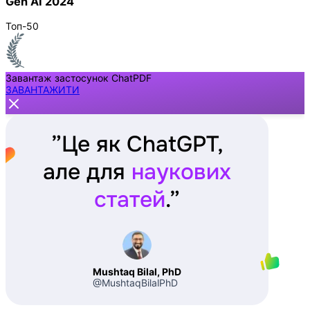
Gen AI 2024
Топ-50
Завантаж застосунок ChatPDF
ЗАВАНТАЖИТИ
”
Це як ChatGPT,
але для
наукових
статей
.
”
Mushtaq Bilal, PhD
@MushtaqBilalPhD