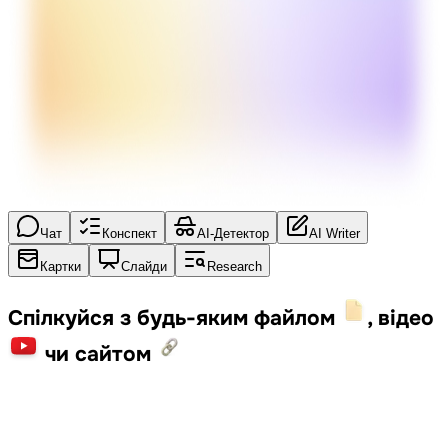
Чат
Конспект
AI-Детектор
AI Writer
Картки
Слайди
Research
Спілкуйся з будь-яким файлом
, відео
чи сайтом