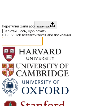
Перетягни файл або
завантаж
|
Запитай щось, щоб почати
CTRL
V
щоб вставити текст або посилання