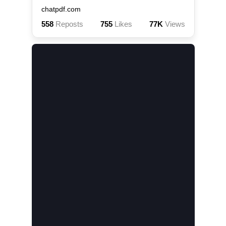
chatpdf.com
558
Reposts
755
Likes
77K
Views