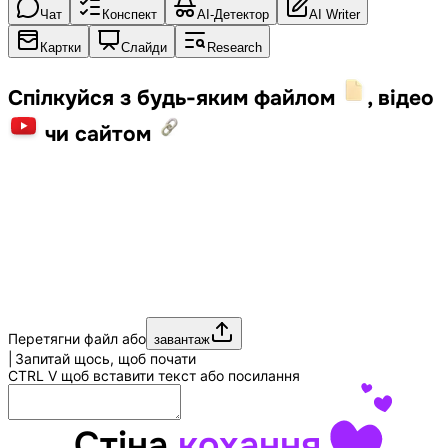
Чат
Конспект
AI-Детектор
AI Writer
Картки
Слайди
Research
Спілкуйся з будь-яким файлом
, відео
чи сайтом
Перетягни файл або
завантаж
|
Запитай щось, щоб почати
CTRL
V
щоб вставити текст або посилання
Стіна
кохання