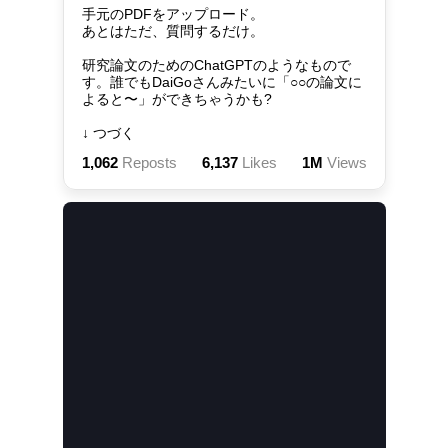
手元のPDFをアップロード。

あとはただ、質問するだけ。

研究論文のためのChatGPTのようなもので
す。誰でもDaiGoさんみたいに「○○の論文に
よると〜」ができちゃうかも?

↓ つづく
1,062
Reposts
6,137
Likes
1M
Views