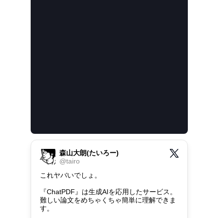
森山大朗(たいろー)
@
tairo
これヤバいでしょ。

『ChatPDF』は生成AIを応用したサービス。

難しい論文をめちゃくちゃ簡単に理解できま
す。
