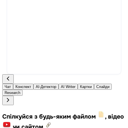
Чат
Конспект
AI-Детектор
AI Writer
Картки
Слайди
Research
Спілкуйся з будь-яким файлом
, відео
чи сайтом