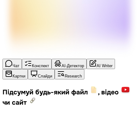
Чат
Конспект
AI-Детектор
AI Writer
Картки
Слайди
Research
Підсумуй будь-який файл
, відео
чи сайт