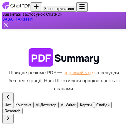
Зареєструватися
Завантаж застосунок ChatPDF
ЗАВАНТАЖИТИ
PDF
Summary
Швидке резюме PDF —
зрозумій усе
за секунди
без реєстрації!
Наш ШІ-стискач працює навіть зі
сканами.
Чат
Конспект
AI-Детектор
AI Writer
Картки
Слайди
Research