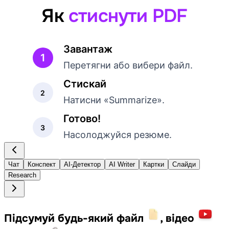
Як
стиснути PDF
Завантаж
1
Перетягни або вибери файл.
Стискай
2
Натисни «Summarize».
Готово!
3
Насолоджуйся резюме.
Чат
Конспект
AI-Детектор
AI Writer
Картки
Слайди
Research
Підсумуй будь-який файл
, відео