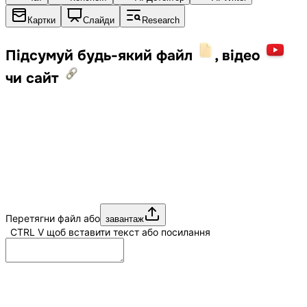
Картки
Слайди
Research
Підсумуй будь-який файл
, відео
чи сайт
Перетягни файл або
завантаж
CTRL
V
щоб вставити текст або посилання