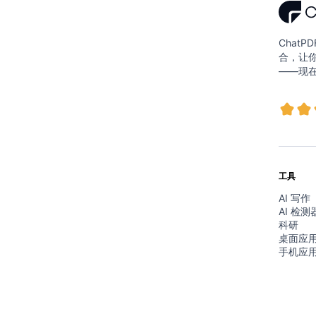
ChatP
合，让
——现
工具
AI 写作
AI 检测
科研
桌面应
手机应