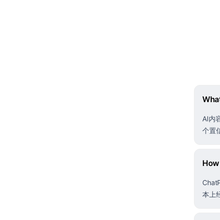
What
AI
个置
How 
Ch
本上