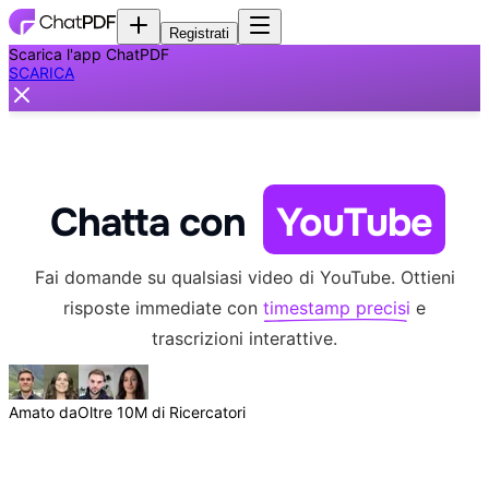
Registrati
Scarica l'app ChatPDF
SCARICA
Chatta con
YouTube
Fai domande su qualsiasi video di YouTube. Ottieni
risposte immediate con
timestamp precisi
e
trascrizioni interattive.
Amato da
Oltre 10M di Ricercatori